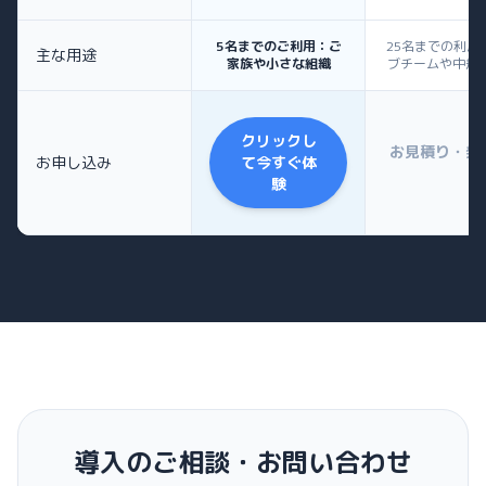
5名までのご利用：ご
25名までの利用
主な用途
家族や小さな組織
ブチームや中規
クリックし
お見積り・発
お申し込み
て今すぐ体
験
導入のご相談・お問い合わせ