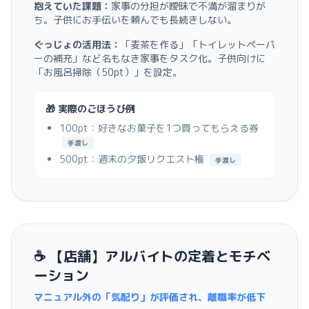
抱えていた課題：
家事の分担が曖昧で不満が溜まりが
ち。子供にお手伝いを頼んでも長続きしない。
ぐっじょの活用法：
「麦茶を作る」「トイレットペーパ
ーの補充」など名もなき家事をタスク化。子供向けに
「お風呂掃除（50pt）」を設定。
🎁 実際のごほうび例
100pt：好きなお菓子を1つ買ってもらえる券
手渡し
500pt：週末の夕飯リクエスト権
手渡し
☕️ 【店舗】アルバイトの定着とモチベ
ーション
マニュアル外の「気配り」が評価され、離職率が低下