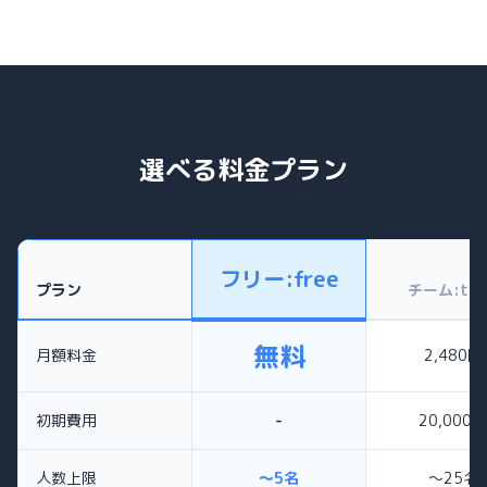
選べる料金プラン
フリー:free
プラン
チーム:tea
無料
月額料金
2,480円
初期費用
-
20,000円
人数上限
〜5名
〜25名